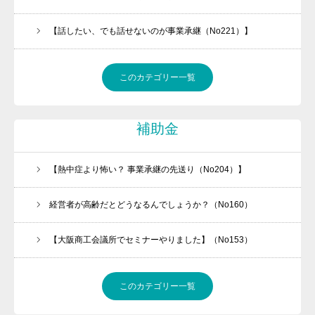
金融機関ときちんと話が出来ていますか
【話したい、でも話せないのが事業承継（No221）】
問活®（トイカツ）は魔法の杖です
ご提供できるサービス
このカテゴリー一覧
BLOG
お客様の声
補助金
流れ紹介
個別相談のお申込
【熱中症より怖い？ 事業承継の先送り（No204）】
プライバシーポリシー・免責事項
経営者が高齢だとどうなるんでしょうか？（No160）
セミナー・講座申込規約
【大阪商工会議所でセミナーやりました】（No153）
このカテゴリー一覧