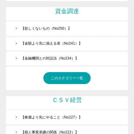
資金調達
【欲しくないもの（No250）】
【金額より先に揃える表（No241）】
【金融機関との対話法（No234）】
働きたくなる職場づくりをお手伝いします
このカテゴリー一覧
今、「承継ビジネス」がアツい！！
メルマガの登録はこちら
ＣＳＶ経営
経営者必見
会社案内
【株価より先にやること（No227）】
任せられる後継ぎを１年で育てます！
【税と事業承継の関係（No222）】