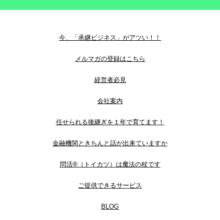
今、「承継ビジネス」がアツい！！
メルマガの登録はこちら
経営者必見
会社案内
任せられる後継ぎを１年で育てます！
金融機関ときちんと話が出来ていますか
問活®（トイカツ）は魔法の杖です
ご提供できるサービス
BLOG