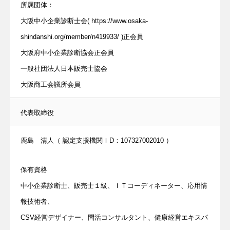
所属団体：
経営者必見
大阪中小企業診断士会( https://www.osaka-
会社案内
shindanshi.org/member/n419933/ )正会員
任せられる後継ぎを１年で育てます！
大阪府中小企業診断協会正会員
金融機関ときちんと話が出来ていますか
一般社団法人日本販売士協会
大阪商工会議所会員
問活®（トイカツ）は魔法の杖です
ご提供できるサービス
代表取締役
BLOG
鹿島 清人（ 認定支援機関ＩD：107327002010 ）
お客様の声
流れ紹介
保有資格
個別相談のお申込
中小企業診断士、販売士１級、ＩＴコーディネーター、応用情
プライバシーポリシー・免責事項
報技術者、
CSV経営デザイナー、問活コンサルタント、健康経営エキスパ
セミナー・講座申込規約