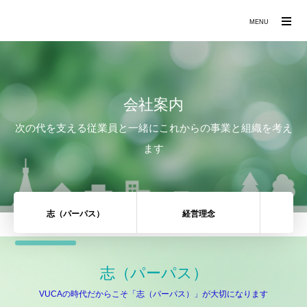
働きたくなる職場づくりをお手伝いします
MENU
会社案内
次の代を支える従業員と一緒にこれからの事業と組織を考え
ます
志（パーパス）
経営理念
代
志（パーパス）
VUCAの時代だからこそ「志（パーパス）」が大切になります