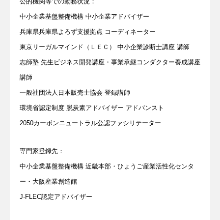
公的機関等での勤務状況：
中小企業基盤整備機構 中小企業アドバイザー
兵庫県兵庫県よろず支援拠点 コーディネーター
東京リーガルマインド（ＬＥＣ） 中小企業診断士講座 講師
志師塾 先生ビジネス開発講座・事業承継コンダクター養成講座
講師
一般社団法人日本販売士協会 登録講師
環境省認定制度 脱炭素アドバイザー アドバンスト
2050カーボンニュートラル公認ファシリテーター
専門家登録先：
働きたくなる職場づくりをお手伝いします
中小企業基盤整備機構 近畿本部・ひょうご産業活性化センタ
ー・大阪産業創造館
今、「承継ビジネス」がアツい！！
J-FLEC認定アドバイザー
メルマガの登録はこちら