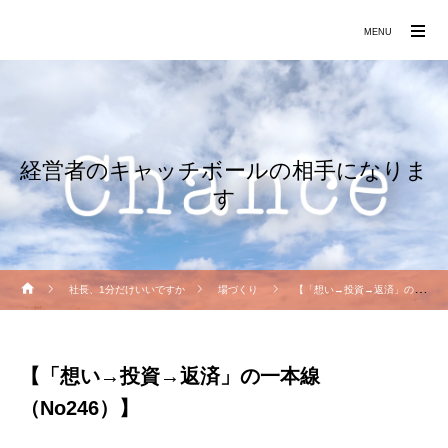
働きたくなる職場づくりをお手伝いします
MENU
経営者のキャッチボールの相手になりま
す
社長、1分だけいいですか
場づくり
【「想い→投資→返済」の一本線（No246）】
【「想い→投資→返済」の一本線
（No246）】