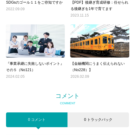
SDGsのゴール１１をご存知ですか
【PDF】後継ぎ育成研修：任せられ
る後継ぎを1年で育てます
2022.09.09
2023.11.15
『事業承継に失敗しないポイント』
【金融機関にうまく伝えられない
その５（No121）
（No228）】
2024.02.05
2026.02.09
コメント
COMMENT
0 コメント
0 トラックバック