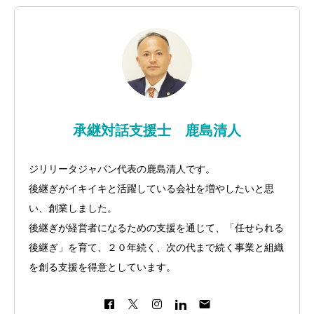
お客様の声
流れ紹介
個別相談のお申込
プライバシーポリシー・免責事項
セミナー・講座申込規約
承継対話支援士 鹿島清人
ジリリータジャパン代表の鹿島清人です。
後継ぎがイキイキと活躍している会社を増やしたいと思
い、創業しました。
後継ぎが経営者になるための支援を通じて、「任せられる
後継ぎ」を育て、２０年続く、次の代まで続く事業と組織
を創る支援を得意としています。