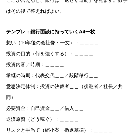
ここが言えると、銀行は「返せる道筋」を見ます。数字
はその後で整えればよい。
テンプレ：銀行面談に持っていくA4一枚
想い（10年後の会社像・一文）：＿＿＿＿
投資の目的（何を強くする）：＿＿＿＿
投資内容／時期：＿＿＿＿
承継の時期：代表交代＿＿／段階移行＿＿
意思決定体制：投資の決裁者＿＿（後継者／社長／共
同）
必要資金：自己資金＿＿／借入＿＿
返済原資（どう稼ぐ）：＿＿＿＿
リスクと手当て（縮小案・撤退基準）：＿＿＿＿