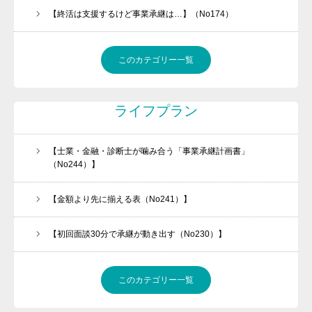
金融機関ときちんと話が出来ていますか
【終活は支援するけど事業承継は…】（No174）
問活®（トイカツ）は魔法の杖です
ご提供できるサービス
このカテゴリー一覧
BLOG
ライフプラン
お客様の声
流れ紹介
【士業・金融・診断士が噛み合う「事業承継計画書」
個別相談のお申込
（No244）】
プライバシーポリシー・免責事項
【金額より先に揃える表（No241）】
セミナー・講座申込規約
【初回面談30分で承継が動き出す（No230）】
このカテゴリー一覧