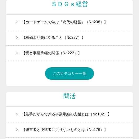
ＳＤＧｓ経営
【カードゲームで学ぶ『次代の経営』（No238）】
【株価より先にやること（No227）】
【税と事業承継の関係（No222）】
働きたくなる職場づくりをお手伝いします
このカテゴリー一覧
今、「承継ビジネス」がアツい！！
問活
メルマガの登録はこちら
経営者必見
【若手だからできる事業承継の支援とは（No182）】
会社案内
【経営者と後継者に足りないものとは（No176）】
任せられる後継ぎを１年で育てます！