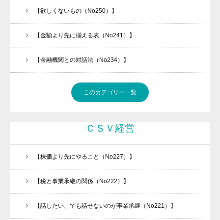
【欲しくないもの（No250）】
【金額より先に揃える表（No241）】
【金融機関との対話法（No234）】
働きたくなる職場づくりをお手伝いします
このカテゴリー一覧
今、「承継ビジネス」がアツい！！
ＣＳＶ経営
メルマガの登録はこちら
経営者必見
【株価より先にやること（No227）】
会社案内
【税と事業承継の関係（No222）】
任せられる後継ぎを１年で育てます！
【話したい、でも話せないのが事業承継（No221）】
金融機関ときちんと話が出来ていますか