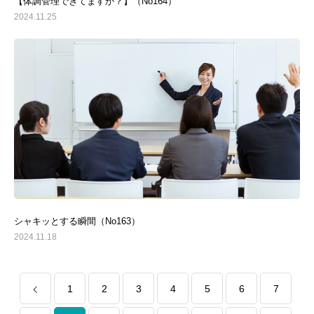
【体調管理できてますか？】（No164）
2024.11.25
シャキッとする瞬間（No163）
2024.11.18
1
2
3
4
5
6
7