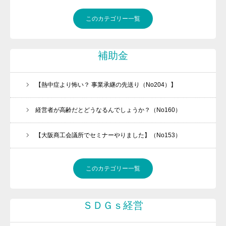
問活®（トイカツ）は魔法の杖です
このカテゴリー一覧
ご提供できるサービス
BLOG
補助金
お客様の声
流れ紹介
【熱中症より怖い？ 事業承継の先送り（No204）】
個別相談のお申込
経営者が高齢だとどうなるんでしょうか？（No160）
プライバシーポリシー・免責事項
【大阪商工会議所でセミナーやりました】（No153）
セミナー・講座申込規約
このカテゴリー一覧
ＳＤＧｓ経営