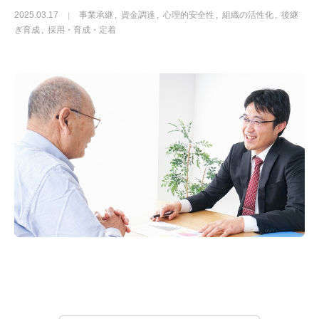
2025.03.17
事業承継
資金調達
心理的安全性
組織の活性化
後継
ぎ育成
採用・育成・定着