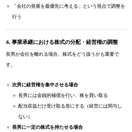
「会社の発展を最優先に考える」という視点で調整を
行う
働きたくなる職場づくりをお手伝いします
今、「承継ビジネス」がアツい！！
4. 事業承継における株式の分配・経営権の調整
メルマガの登録はこちら
長男が会社を離れる場合、株式をどう扱うかも重要で
経営者必見
す。
会社案内
任せられる後継ぎを１年で育てます！
次男に経営権を集中させる場合
金融機関ときちんと話が出来ていますか
長男には金銭的補償を行い、株を買い取る
問活®（トイカツ）は魔法の杖です
配当収益だけ受け取る形にする（経営には関与し
ご提供できるサービス
ない）
BLOG
長男に一定の株式を持たせる場合