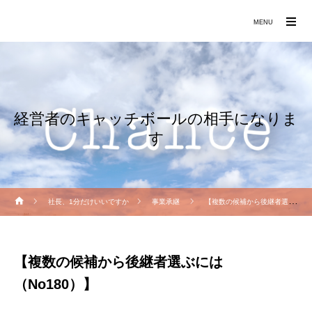
働きたくなる職場づくりをお手伝いします
MENU
経営者のキャッチボールの相手になりま
す
社長、1分だけいいですか
事業承継
【複数の候補から後継者選ぶには（No180）】
【複数の候補から後継者選ぶには
（No180）】