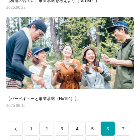
【梅雨の合間に、事業承継を考えよう（No195）】
2025.06.23
【バーベキューと事業承継（No194）】
2025.06.16
1
2
3
4
5
6
7