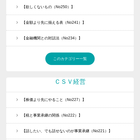
【欲しくないもの（No250）】
【金額より先に揃える表（No241）】
【金融機関との対話法（No234）】
働きたくなる職場づくりをお手伝いします
このカテゴリー一覧
今、「承継ビジネス」がアツい！！
ＣＳＶ経営
メルマガの登録はこちら
経営者必見
【株価より先にやること（No227）】
会社案内
【税と事業承継の関係（No222）】
任せられる後継ぎを１年で育てます！
【話したい、でも話せないのが事業承継（No221）】
金融機関ときちんと話が出来ていますか