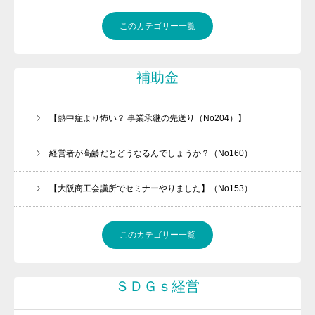
問活®（トイカツ）は魔法の杖です
このカテゴリー一覧
ご提供できるサービス
BLOG
補助金
お客様の声
流れ紹介
【熱中症より怖い？ 事業承継の先送り（No204）】
個別相談のお申込
経営者が高齢だとどうなるんでしょうか？（No160）
プライバシーポリシー・免責事項
【大阪商工会議所でセミナーやりました】（No153）
セミナー・講座申込規約
このカテゴリー一覧
ＳＤＧｓ経営