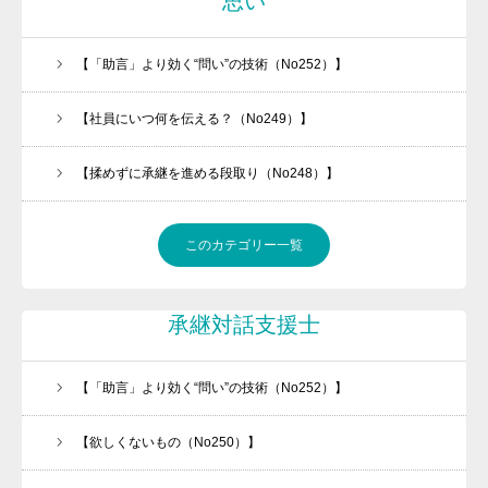
思い
【「助言」より効く“問い”の技術（No252）】
【社員にいつ何を伝える？（No249）】
【揉めずに承継を進める段取り（No248）】
このカテゴリー一覧
承継対話支援士
【「助言」より効く“問い”の技術（No252）】
【欲しくないもの（No250）】