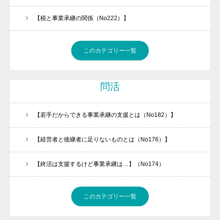
メルマガの登録はこちら
【税と事業承継の関係（No222）】
経営者必見
会社案内
このカテゴリー一覧
任せられる後継ぎを１年で育てます！
金融機関ときちんと話が出来ていますか
問活
問活®（トイカツ）は魔法の杖です
【若手だからできる事業承継の支援とは（No182）】
ご提供できるサービス
BLOG
【経営者と後継者に足りないものとは（No176）】
お客様の声
【終活は支援するけど事業承継は…】（No174）
流れ紹介
個別相談のお申込
このカテゴリー一覧
プライバシーポリシー・免責事項