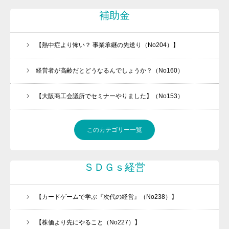
補助金
【熱中症より怖い？ 事業承継の先送り（No204）】
経営者が高齢だとどうなるんでしょうか？（No160）
【大阪商工会議所でセミナーやりました】（No153）
このカテゴリー一覧
ＳＤＧｓ経営
働きたくなる職場づくりをお手伝いします
【カードゲームで学ぶ『次代の経営』（No238）】
今、「承継ビジネス」がアツい！！
【株価より先にやること（No227）】