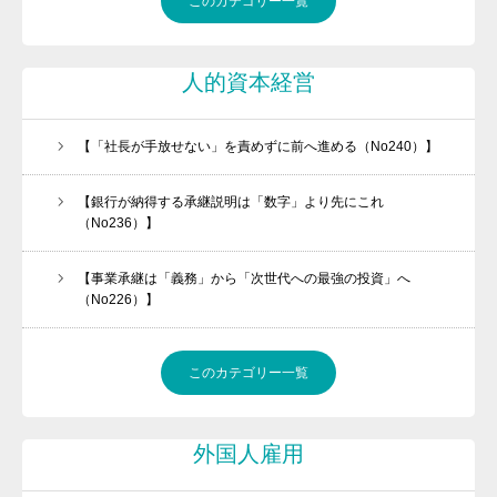
このカテゴリー一覧
金融機関ときちんと話が出来ていますか
問活®（トイカツ）は魔法の杖です
人的資本経営
ご提供できるサービス
【「社長が手放せない」を責めずに前へ進める（No240）】
BLOG
お客様の声
【銀行が納得する承継説明は「数字」より先にこれ
（No236）】
流れ紹介
【事業承継は「義務」から「次世代への最強の投資」へ
個別相談のお申込
（No226）】
プライバシーポリシー・免責事項
セミナー・講座申込規約
このカテゴリー一覧
外国人雇用