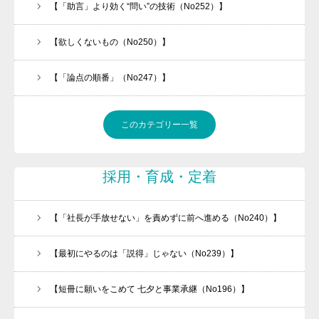
【「助言」より効く“問い”の技術（No252）】
【欲しくないもの（No250）】
【「論点の順番」（No247）】
このカテゴリー一覧
採用・育成・定着
【「社長が手放せない」を責めずに前へ進める（No240）】
【最初にやるのは「説得」じゃない（No239）】
【短冊に願いをこめて 七夕と事業承継（No196）】