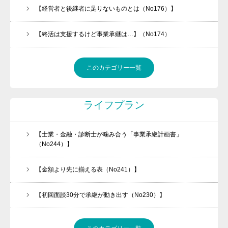
【経営者と後継者に足りないものとは（No176）】
【終活は支援するけど事業承継は…】（No174）
このカテゴリー一覧
ライフプラン
働きたくなる職場づくりをお手伝いします
【士業・金融・診断士が噛み合う「事業承継計画書」
（No244）】
今、「承継ビジネス」がアツい！！
メルマガの登録はこちら
【金額より先に揃える表（No241）】
経営者必見
【初回面談30分で承継が動き出す（No230）】
会社案内
任せられる後継ぎを１年で育てます！