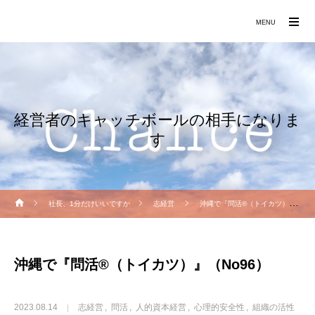
働きたくなる職場づくりをお手伝いします
MENU
経営者のキャッチボールの相手になりま
す
社長、1分だけいいですか
志経営
沖縄で『問活®（トイカツ）』（No96）
沖縄で『問活®（トイカツ）』（No96）
2023.08.14
志経営
問活
人的資本経営
心理的安全性
組織の活性