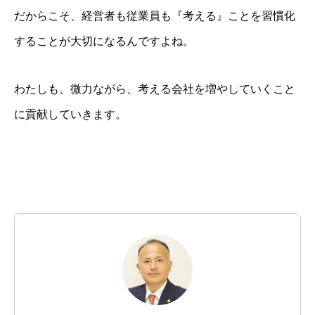
働きたくなる職場づくりをお手伝いします
だからこそ、経営者も従業員も『考える』ことを習慣化
今、「承継ビジネス」がアツい！！
することが大切になるんですよね。
メルマガの登録はこちら
わたしも、微力ながら、考える会社を増やしていくこと
経営者必見
に貢献していきます。
会社案内
任せられる後継ぎを１年で育てます！
金融機関ときちんと話が出来ていますか
問活®（トイカツ）は魔法の杖です
ご提供できるサービス
BLOG
お客様の声
流れ紹介