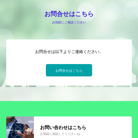
金融機関ときちんと話が出来ていますか
お問合せはこちら
問活®（トイカツ）は魔法の杖です
お気軽にご相談ください
ご提供できるサービス
BLOG
お問合せは以下よりご連絡ください。
お客様の声
流れ紹介
お問合せはこちら
個別相談のお申込
プライバシーポリシー・免責事項
セミナー・講座申込規約
お問い合わせはこちら
お気軽に相談してくださいね