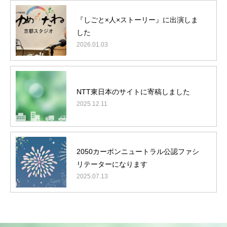
『しごと×人×ストーリー』に出演しま
した
2026.01.03
NTT東日本のサイトに寄稿しました
2025.12.11
働きたくなる職場づくりをお手伝いします
2050カーボンニュートラル公認ファシ
今、「承継ビジネス」がアツい！！
リテーターになります
メルマガの登録はこちら
2025.07.13
経営者必見
会社案内
任せられる後継ぎを１年で育てます！